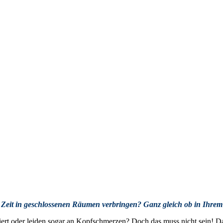
r Zeit in geschlossenen Räumen verbringen? Ganz gleich ob in Ihrem
ert oder leiden sogar an Kopfschmerzen? Doch das muss nicht sein! Dami